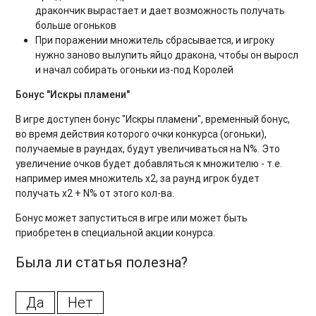
дракончик вырастает и дает возможность получать
больше огоньков
При поражении множитель сбрасывается, и игроку
нужно заново вылупить яйцо дракона, чтобы он выросл
и начал собирать огоньки из-под Королей
Бонус "Искры пламени"
В игре доступен бонус "Искры пламени", временный бонус,
во время действия которого очки конкурса (огоньки),
получаемые в раундах, будут увеличиваться на N%. Это
увеличение очков будет добавляться к множителю - т.е.
например имея множитель х2, за раунд игрок будет
получать х2 + N% от этого кол-ва.
Бонус может запуститься в игре или может быть
приобретен в специальной акции конурса.
Была ли статья полезна?
Да
Нет