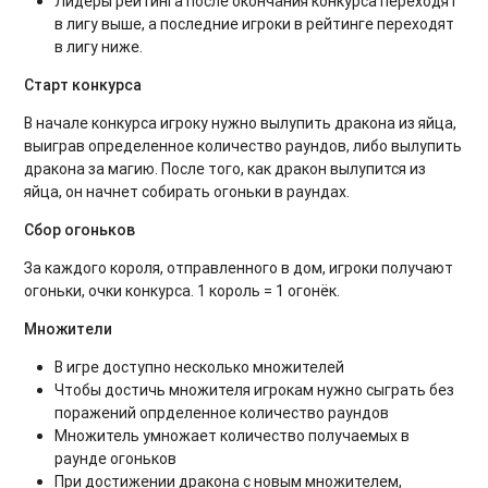
Лидеры рейтинга после окончания конкурса переходят
в лигу выше, а последние игроки в рейтинге переходят
в лигу ниже.
Старт конкурса
В начале конкурса игроку нужно вылупить дракона из яйца,
выиграв определенное количество раундов, либо вылупить
дракона за магию. После того, как дракон вылупится из
яйца, он начнет собирать огоньки в раундах.
Сбор огоньков
За каждого короля, отправленного в дом, игроки получают
огоньки, очки конкурса. 1 король = 1 огонёк.
Множители
В игре доступно несколько множителей
Чтобы достичь множителя игрокам нужно сыграть без
поражений опрделенное количество раундов
Множитель умножает количество получаемых в
раунде огоньков
При достижении дракона с новым множителем,