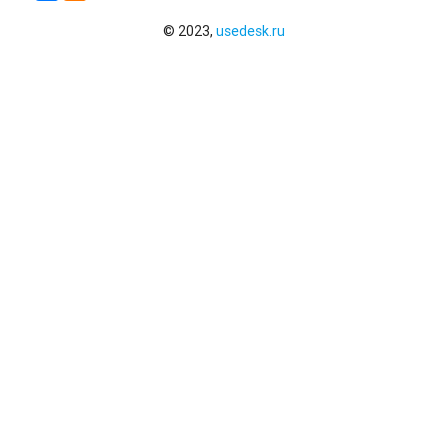
© 2023,
usedesk.ru