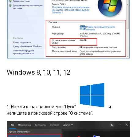
Windows 8, 10, 11, 12
1. Нажмите на значок меню "Пуск"
и
напишите в поисковой строке "О системе":