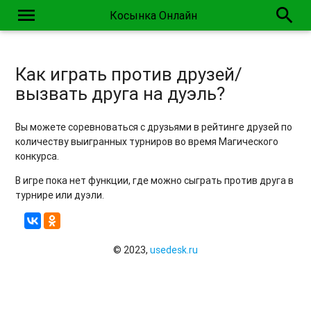
menu
search
Косынка Онлайн
Почему в игре есть реклама? / Реклама мешает
Как играть против друзей/
вызвать друга на дуэль?
Вы можете соревноваться с друзьями в рейтинге друзей по
количеству выигранных турниров во время Магического
конкурса.
В игре пока нет функции, где можно сыграть против друга в
турнире или дуэли.
© 2023,
usedesk.ru