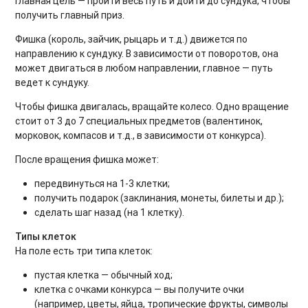
Главная цель — пройти весь путь и дойти до сундука, чтобы
получить главный приз.
Фишка (король, зайчик, рыцарь и т.д.) движется по
направлению к сундуку. В зависимости от поворотов, она
может двигаться в любом направлении, главное — путь
ведет к сундуку.
Чтобы фишка двигалась, вращайте колесо. Одно вращение
стоит от 3 до 7 специальных предметов (валентинок,
морковок, компасов и т.д., в зависимости от конкурса).
После вращения фишка может:
передвинуться на 1-3 клетки;
получить подарок (заклинания, монеты, билеты и др.);
сделать шаг назад (на 1 клетку).
Типы клеток
На поле есть три типа клеток:
пустая клетка — обычный ход;
клетка с очками конкурса — вы получите очки
(например, цветы, яйца, тропические фрукты, символы