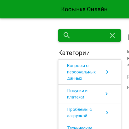
Косынка Онлайн
search
close
Категории
Вопросы о
chevron_right
персональных
данных
Покупки и
chevron_right
платежи
Проблемы с
chevron_right
загрузкой
Технические