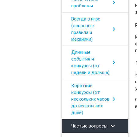
chevron_right
проблемы
Всегда в игре
(основные
chevron_right
правила и
механики)
Длинные
события и
chevron_right
конкурсы (от
недели и дольше)
Короткие
конкурсы (от
chevron_right
нескольких часов
до нескольких
дней)
chevron_right
Частые вопросы