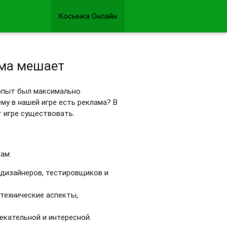
Косынка Онлайн
ама мешает
 опыт был максимально
му в нашей игре есть реклама? В
т игре существовать.
ам:
дизайнеров, тестировщиков и
 технические аспекты,
екательной и интересной.