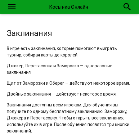
menu
search
Косынка Онлайн
Заклинания
В игре есть заклинания, которые помогают выиграть
турнир, собирая карты до королей.
Джокер, Перетасовка и Заморозка — одноразовые
заклинания.
Щит от Заморозки и Оберег — действуют некоторое время.
Двойные заклинания — действуют некоторое время.
Заклинания доступны всем игрокам. Для обучения вы
получите по одному бесплатному заклинанию: Заморозку,
Джокера и Перетасовку. Чтобы открыть все заклинания,
используйте их в игре. После обучения появятся три кнопки
заклинаний.